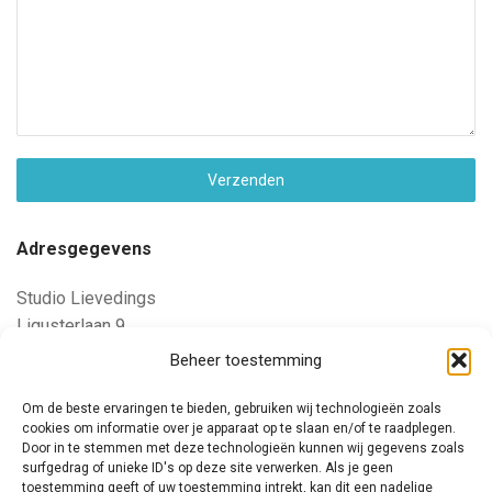
Verzenden
Adresgegevens
Studio Lievedings
Ligusterlaan 9
2803AC Gouda
Beheer toestemming
E-mail: marjolein@lievedings.nl
Om de beste ervaringen te bieden, gebruiken wij technologieën zoals
cookies om informatie over je apparaat op te slaan en/of te raadplegen.
Door in te stemmen met deze technologieën kunnen wij gegevens zoals
KvK: 99524511
surfgedrag of unieke ID's op deze site verwerken. Als je geen
BTW: NL005392577B54
toestemming geeft of uw toestemming intrekt, kan dit een nadelige