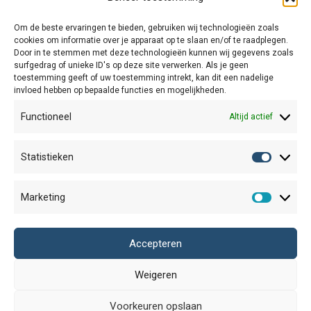
Om de beste ervaringen te bieden, gebruiken wij technologieën zoals
cookies om informatie over je apparaat op te slaan en/of te raadplegen.
Door in te stemmen met deze technologieën kunnen wij gegevens zoals
surfgedrag of unieke ID's op deze site verwerken. Als je geen
toestemming geeft of uw toestemming intrekt, kan dit een nadelige
invloed hebben op bepaalde functies en mogelijkheden.
Functioneel
Altijd actief
Wolkbloem
Wijntje
Statistieken
€
1,75
€
1,75
Statisti
Marketing
Marketi
Accepteren
Weigeren
Voorkeuren opslaan