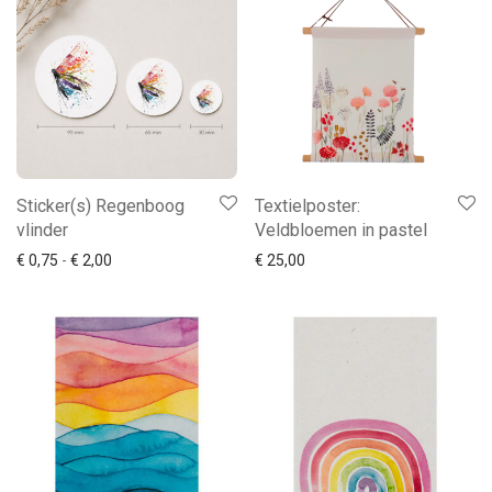
Sticker(s) Regenboog
Textielposter:
vlinder
Veldbloemen in pastel
Prijsklasse: € 0,75 tot € 2,00
€
0,75
-
€
2,00
€
25,00