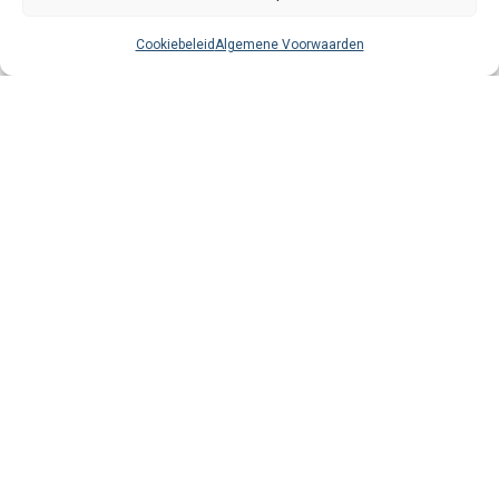
Cookiebeleid
Algemene Voorwaarden
Proost met vriendin
Droomtakje
€
1,75
€
1,75
Fijne takjes
Pomella
€
1,75
€
1,75