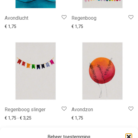
Avondlucht
Regenboog
€
1,75
€
1,75
Regenboog slinger
Avondzon
Prijsklasse: € 1,75 tot € 3,25
€
1,75
-
€
3,25
€
1,75
Beheer toestemming