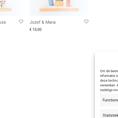
oze
Jozef & Maria
€
10,00
Om de beste
informatie o
deze techno
verwerken. 
nadelige in
Function
Statistie