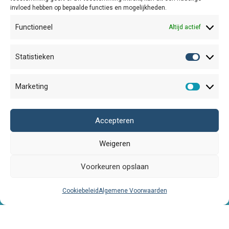
invloed hebben op bepaalde functies en mogelijkheden.
Functioneel
Altijd actief
Statistieken
Statisti
Algemene Voorwaarden
Marketing
Verzend- en retourbeleid
Marketi
Cookiebeleid
Accepteren
Winkel
Weigeren
Duurzaamheid
Voorkeuren opslaan
Contact
©
2026
Studio Lievedings
Cookiebeleid
Algemene Voorwaarden