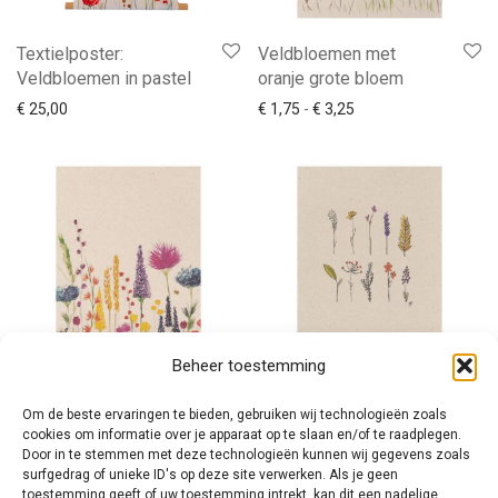
Textielposter:
Veldbloemen met
Veldbloemen in pastel
oranje grote bloem
Prijsklasse: € 1,75 to
€
25,00
€
1,75
-
€
3,25
Beheer toestemming
Veldbloemen met roze
Tien bloemetjes
Om de beste ervaringen te bieden, gebruiken wij technologieën zoals
grote bloem
cookies om informatie over je apparaat op te slaan en/of te raadplegen.
€
1,75
Door in te stemmen met deze technologieën kunnen wij gegevens zoals
€
1,75
surfgedrag of unieke ID's op deze site verwerken. Als je geen
toestemming geeft of uw toestemming intrekt, kan dit een nadelige