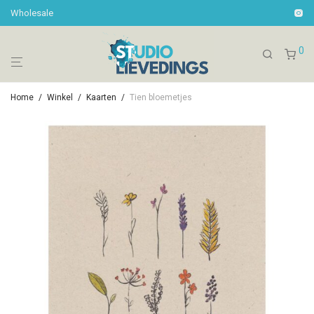
Wholesale
0
Home
/
Winkel
/
Kaarten
/
Tien bloemetjes