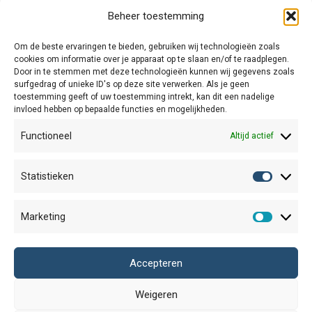
Beheer toestemming
Om de beste ervaringen te bieden, gebruiken wij technologieën zoals
Van koren tot spelt
Herfstblaadjes met
cookies om informatie over je apparaat op te slaan en/of te raadplegen.
gouden randje
€
1,75
Door in te stemmen met deze technologieën kunnen wij gegevens zoals
surfgedrag of unieke ID's op deze site verwerken. Als je geen
€
3,25
toestemming geeft of uw toestemming intrekt, kan dit een nadelige
invloed hebben op bepaalde functies en mogelijkheden.
Functioneel
Altijd actief
Algemene Voorwaarden
Statistieken
Statisti
Verzend- en retourbeleid
Marketing
Cookiebeleid
Marketi
Winkel
Accepteren
Duurzaamheid
Weigeren
Contact