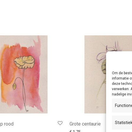
Om de beste
informatie o
deze techno
verwerken. 
nadelige in
Function
Statistie
op rood
Grote centaurie