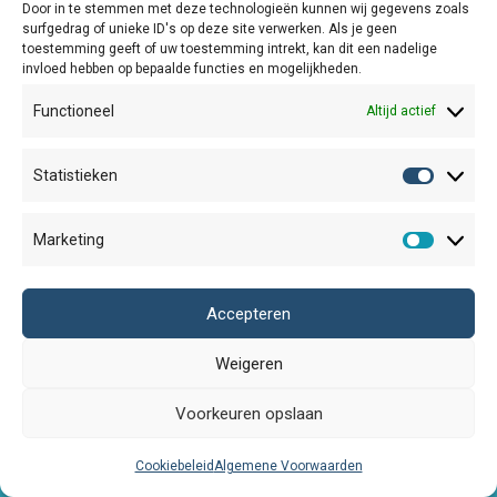
Door in te stemmen met deze technologieën kunnen wij gegevens zoals
surfgedrag of unieke ID's op deze site verwerken. Als je geen
toestemming geeft of uw toestemming intrekt, kan dit een nadelige
invloed hebben op bepaalde functies en mogelijkheden.
Functioneel
Altijd actief
Algemene Voorwaarden
Statistieken
Statisti
Verzend- en retourbeleid
Marketing
Cookiebeleid
Marketi
Winkel
Accepteren
Duurzaamheid
Weigeren
Contact
©
2026
Studio Lievedings
Voorkeuren opslaan
Cookiebeleid
Algemene Voorwaarden