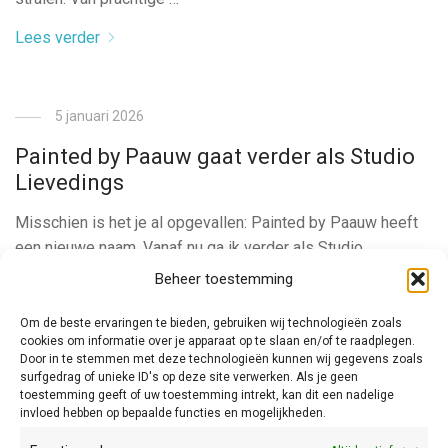
Lees verder
5 januari 2026
Painted by Paauw gaat verder als Studio
Lievedings
Misschien is het je al opgevallen: Painted by Paauw heeft
een nieuwe naam. Vanaf nu ga ik verder als Studio
Lievedings. Achter de illustraties zit nog steeds dezelfde
Beheer toestemming
maker, dezelfde liefde voor aquarel en dezelfde passie
voor de natuur. De nieuwe naam past alleen beter bij alles
Om de beste ervaringen te bieden, gebruiken wij technologieën zoals
cookies om informatie over je apparaat op te slaan en/of te raadplegen.
wat ik inmiddels ben gaan doen. Meer dan …
Door in te stemmen met deze technologieën kunnen wij gegevens zoals
surfgedrag of unieke ID's op deze site verwerken. Als je geen
Lees verder
toestemming geeft of uw toestemming intrekt, kan dit een nadelige
invloed hebben op bepaalde functies en mogelijkheden.