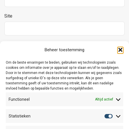
Site
Beheer toestemming
Mijn naam, e-mail en site opslaan in deze browser voor de
volgende keer wanneer ik een reactie plaats.
Om de beste ervaringen te bieden, gebruiken wij technologieën zoals
cookies om informatie over je apparaat op te slaan en/of te raadplegen.
Door in te stemmen met deze technologieën kunnen wij gegevens zoals
surfgedrag of unieke ID's op deze site verwerken. Als je geen
toestemming geeft of uw toestemming intrekt, kan dit een nadelige
invloed hebben op bepaalde functies en mogelijkheden.
Functioneel
Altijd actief
Algemene Voorwaarden
Statistieken
Statisti
Verzend- en retourbeleid