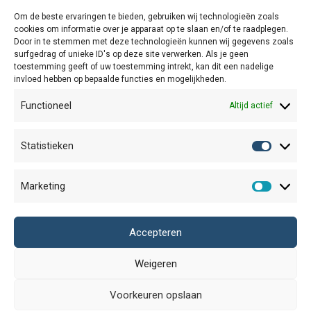
Om de beste ervaringen te bieden, gebruiken wij technologieën zoals
cookies om informatie over je apparaat op te slaan en/of te raadplegen.
Taartje
Blauwe veer
Door in te stemmen met deze technologieën kunnen wij gegevens zoals
surfgedrag of unieke ID's op deze site verwerken. Als je geen
Prijsklasse: € 1,75 tot € 3,25
€
1,75
-
€
3,25
€
1,75
toestemming geeft of uw toestemming intrekt, kan dit een nadelige
invloed hebben op bepaalde functies en mogelijkheden.
Functioneel
Altijd actief
Algemene Voorwaarden
Statistieken
Statisti
Verzend- en retourbeleid
Marketing
Cookiebeleid
Marketi
Winkel
Accepteren
Duurzaamheid
Weigeren
Contact
©
2026
Studio Lievedings
Voorkeuren opslaan