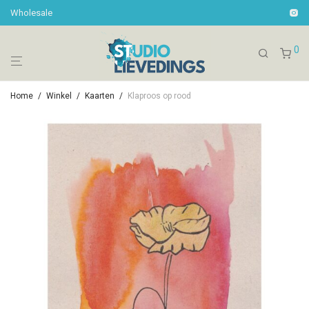
Wholesale
0
Home
/
Winkel
/
Kaarten
/
Klaproos op rood