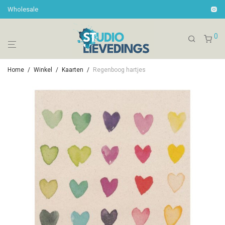
Wholesale
0
Home
/
Winkel
/
Kaarten
/
Regenboog hartjes