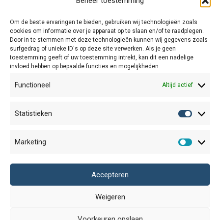
Beheer toestemming
Om de beste ervaringen te bieden, gebruiken wij technologieën zoals
cookies om informatie over je apparaat op te slaan en/of te raadplegen.
Taartje
Bosje bloemen in pastel
Door in te stemmen met deze technologieën kunnen wij gegevens zoals
surfgedrag of unieke ID's op deze site verwerken. Als je geen
Prijsklasse: € 1,75 tot € 3,25
€
1,75
-
€
3,25
€
1,75
toestemming geeft of uw toestemming intrekt, kan dit een nadelige
invloed hebben op bepaalde functies en mogelijkheden.
Functioneel
Altijd actief
Algemene Voorwaarden
Statistieken
Statisti
Verzend- en retourbeleid
Marketing
Cookiebeleid
Marketi
Winkel
Accepteren
Duurzaamheid
Weigeren
Contact
©
2026
Studio Lievedings
Voorkeuren opslaan