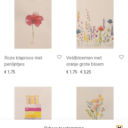
Roze klaproos met
Veldbloemen met
penlijntjes
oranje grote bloem
Prijsklasse: € 1,75 to
€
1,75
€
1,75
-
€
3,25