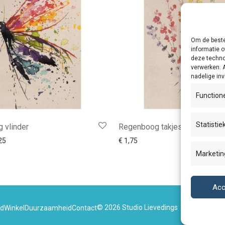
Om de beste
informatie o
deze techno
verwerken. 
nadelige in
Function
Statistie
 vlinder
Regenboog takjes
Prijsklasse: € 1,75 tot € 3,25
25
€
1,75
Marketin
Acc
©
2026
Studio Lievedings
id
Winkel
Duurzaamheid
Contact