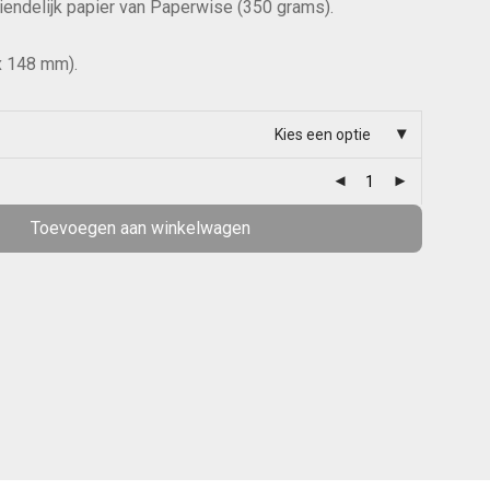
riendelijk papier van Paperwise (350 grams).
x 148 mm).
Kies een optie
Toevoegen aan winkelwagen