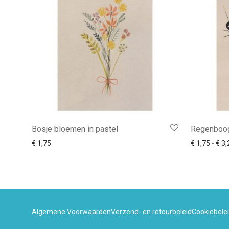
Bosje bloemen in pastel
Regenboog
€
1,75
€
1,75
-
€
3,
Algemene Voorwaarden
Verzend- en retourbeleid
Cookiebele