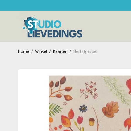
Home
/
Winkel
/
Kaarten
/
Herfstgevoel