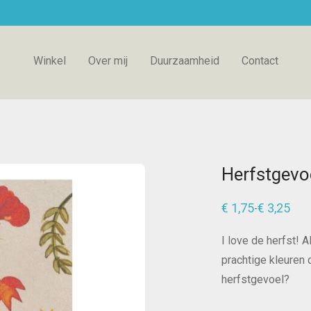
Winkel
Over mij
Duurzaamheid
Contact
Herfstgevo
€
1,75
€
3,25
-
Prijsklasse:
€ 1,75
tot
I love de herfst! 
€ 3,25
prachtige kleuren d
herfstgevoel?