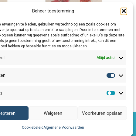
Beheer toestemming
 ervaringen te bieden, gebruiken wij technologieën zoals cookies om
ver je apparaat op te slaan en/of te raadplegen. Door in te stemmen met
logieën kunnen wij gegevens zoals surfgedrag of unieke ID's op deze site
Als je geen toestemming geeft of uw toestemming intrekt, kan dit een
vloed hebben op bepaalde functies en mogelijkheden.
eel
Altijd actief
ken
Rode Gerbera
Statistiek
€
1,75
g
Marketing
epteren
Weigeren
Voorkeuren opslaan
Cookiebeleid
Algemene Voorwaarden